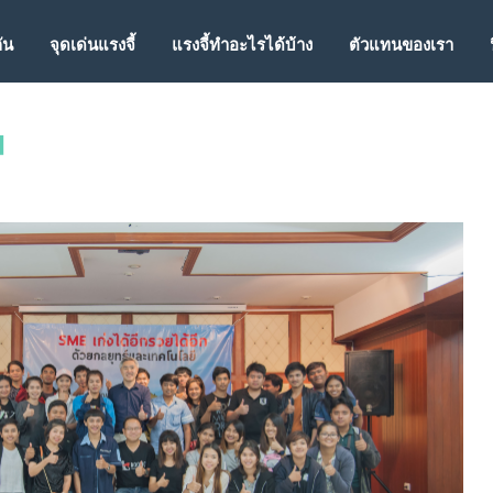
ัดร้านยังไงให้เพิ่มยอดขาย’
กัน
จุดเด่นแรงจี้
แรงจี้ทำอะไรได้บ้าง
ตัวแทนของเรา
น