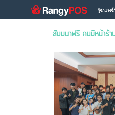
Posts tagged ‘จ
รู้จักแรงจี้
สัมมนาฟรี คนมีหน้าร้า