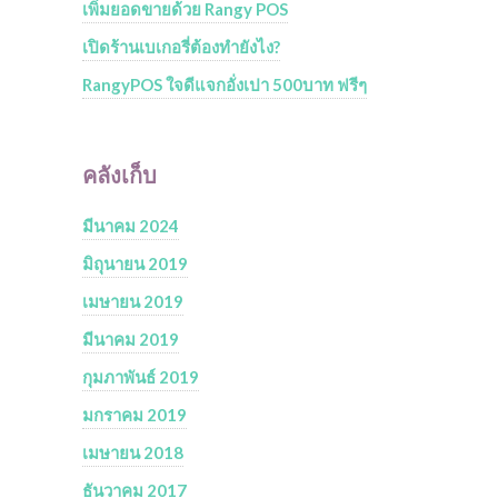
เพิ่มยอดขายด้วย Rangy POS
เปิดร้านเบเกอรี่ต้องทำยังไง?
RangyPOS ใจดีแจกอั่งเปา 500บาท ฟรีๆ
คลังเก็บ
มีนาคม 2024
มิถุนายน 2019
เมษายน 2019
มีนาคม 2019
กุมภาพันธ์ 2019
มกราคม 2019
เมษายน 2018
ธันวาคม 2017