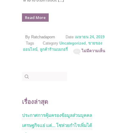
Read More
By Ratchadaporn
Date
เมษายน 24, 2019
Tags
Category
Uncategorized
,
ขายของ
ออนไลน์
,
ลูกค้าร้านเบเกอรี่
ไม่มีความเห็น
เรื่องล่าสุด
ประกาศการคุ้มครองข้อมูลส่วนบุคคล
เศรษฐกิจแย่ แต่… โชห่วยกำไรเพิ่มได้