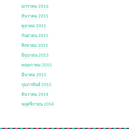
มกราคม 2016
ธันวาคม 2015
ตุลาคม 2015
กันยายน 2015
สิงหาคม 2015
มิถุนายน 2015
พฤษภาคม 2015
มีนาคม 2015
กุมภาพันธ์ 2015
ธันวาคม 2014
พฤศจิกายน 2014