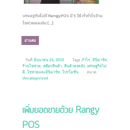
เศรษฐกิจไม่ดี RangyPOS มี 5 วิธี ทำกำไรร้าน
โชห่วยและมิน […]
อ่านต่อ
วันที่
มิถุนายน 24, 2019
Tags
กำไร
,
มินิมาร์ท
,
ร้านโชห่วย
,
สต๊อกสินค้า
,
สินค้าคงคลัง
,
เศรษฐกิจไม่
ดี
,
โชห่วยและมินิมาร์ท
,
โปรโมชั่น
หมวด
Uncategorized
เพิ่มยอดขายด้วย Rangy
POS