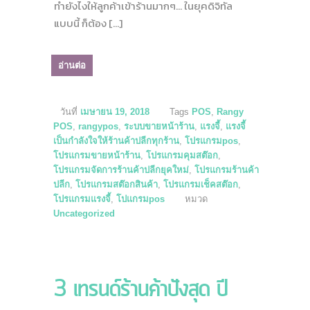
ทำยังไงให้ลูกค้าเข้าร้านมากๆ… ในยุคดิจิทัล
แบบนี้ ก็ต้อง […]
อ่านต่อ
วันที่
เมษายน 19, 2018
Tags
POS
,
Rangy
POS
,
rangypos
,
ระบบขายหน้าร้าน
,
แรงจี้
,
แรงจี้
เป็นกำลังใจให้ร้านค้าปลีกทุกร้าน
,
โปรแกรมpos
,
โปรแกรมขายหน้าร้าน
,
โปรแกรมคุมสต๊อก
,
โปรแกรมจัดการร้านค้าปลีกยุคใหม่
,
โปรแกรมร้านค้า
ปลีก
,
โปรแกรมสต๊อกสินค้า
,
โปรแกรมเช็คสต๊อก
,
โปรแกรมแรงจี้
,
โปแกรมpos
หมวด
Uncategorized
3 เทรนด์ร้านค้าปังสุด ปี