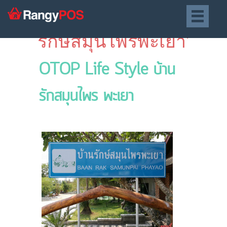
Posts tagged ‘บ้าน
รักษ์สมุนไพรพะเยา’
OTOP Life Style บ้าน
รักสมุนไพร พะเยา